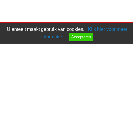
Uienteelt maakt gebruik van cookies.
Klik hier voor meer
informatie
Accepteren
Bel ons
Mail ons
Copyright © 2026 |
Endless CMS
Versie 4.12 |
Privacy