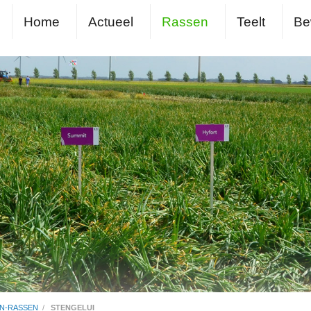
Home
Actueel
Rassen
Teelt
Be
EN-RASSEN
/
STENGELUI