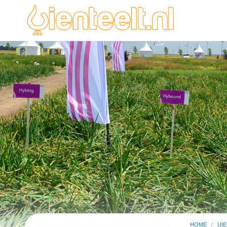
HOME
/
UI