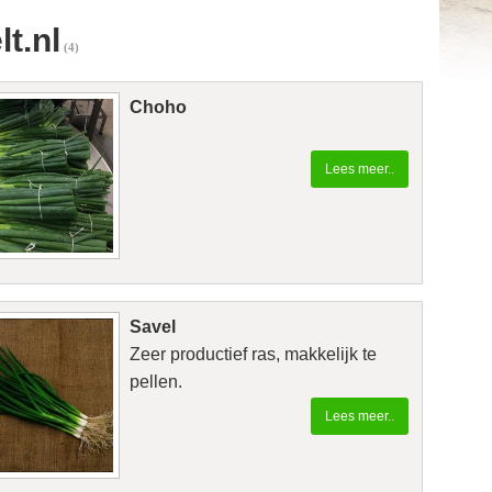
lt.nl
(4)
Choho
Lees meer..
Savel
Zeer productief ras, makkelijk te
pellen.
Lees meer..