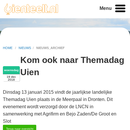
Menu
HOME
/
NIEUWS
/
NIEUWS_ARCHIEF
Kom ook naar Themadag
Uien
woensdag
19 dec
2018
Dinsdag 13 januari 2015 vindt de jaarlijkse landelijke
Themadag Uien plaats in de Meerpaal in Dronten. Dit
evenement wordt verzorgd door de LNCN in
samenwerking met Agrifirm en Bejo Zaden/De Groot en
Slot
Terug naar overzicht