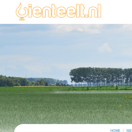
HOME
/
NI