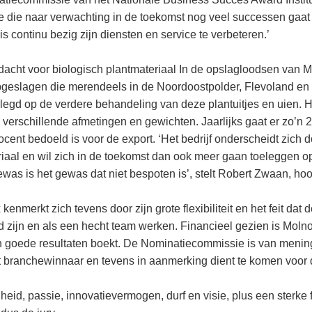
e die naar verwachting in de toekomst nog veel successen gaat 
s continu bezig zijn diensten en service te verbeteren.’
dacht voor biologisch plantmateriaal In de opslagloodsen van M
pgeslagen die merendeels in de Noordoostpolder, Flevoland en
legd op de verdere behandeling van deze plantuitjes en uien. H
 verschillende afmetingen en gewichten. Jaarlijks gaat er zo’n 2
ocent bedoeld is voor de export. ‘Het bedrijf onderscheidt zich 
iaal en wil zich in de toekomst dan ook meer gaan toeleggen op
ewas is het gewas dat niet bespoten is’, stelt Robert Zwaan, h
kenmerkt zich tevens door zijn grote flexibiliteit en het feit da
 zijn en als een hecht team werken. Financieel gezien is Molno
n goede resultaten boekt. De Nominatiecommissie is van menin
t branchewinnaar en tevens in aanmerking dient te komen voor
eid, passie, innovatievermogen, durf en visie, plus een sterke