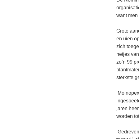
organisati
want men i
Grote aan
en uien o
zich toege
netjes van
zo’n 99 pr
plantmater
sterkste g
‘Molnopex 
ingespeeld
jaren hee
worden to
‘Gedrevenh