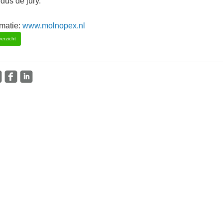
ldus de jury.
rmatie:
www.molnopex.nl
erzicht