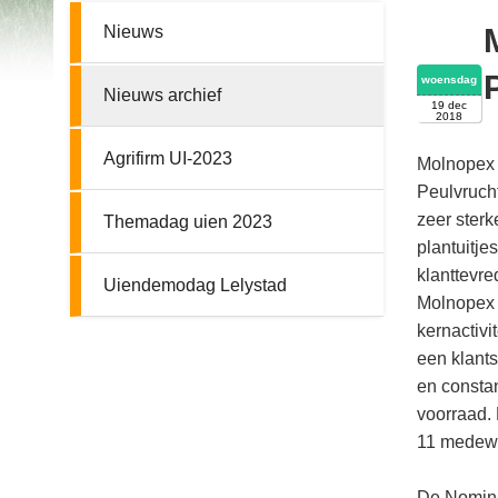
Nieuws
woensdag
Nieuws archief
19 dec
2018
Agrifirm UI-2023
Molnopex 
Peulvruch
zeer sterk
Themadag uien 2023
plantuitje
klanttevre
Uiendemodag Lelystad
Molnopex i
kernactivi
een klants
en constan
voorraad. 
11 medewer
De Nomina