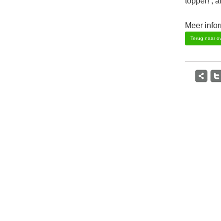
topper!’, a
Meer info
Terug naar ov