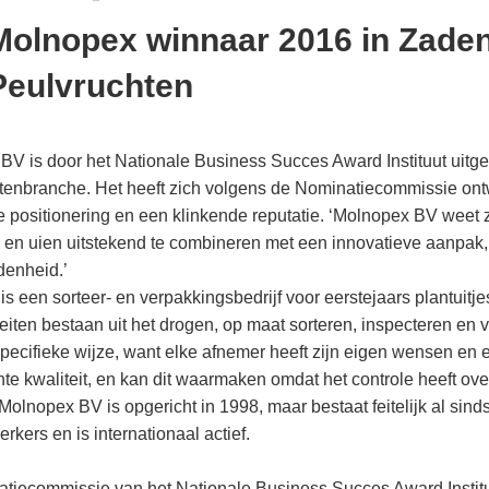
Molnopex winnaar 2016 in Zade
Peulvruchten
BV is door het Nationale Business Succes Award Instituut uitg
tenbranche. Het heeft zich volgens de Nominatiecommissie ont
e positionering en een klinkende reputatie. ‘Molnopex BV weet 
s en uien uitstekend te combineren met een innovatieve aanpak
denheid.’
s een sorteer- en verpakkingsbedrijf voor eerstejaars plantuitj
teiten bestaan uit het drogen, op maat sorteren, inspecteren en 
pecifieke wijze, want elke afnemer heeft zijn eigen wensen en e
te kwaliteit, en kan dit waarmaken omdat het controle heeft ove
Molnopex BV is opgericht in 1998, maar bestaat feitelijk al sinds 
kers en is internationaal actief.
tiecommissie van het Nationale Business Succes Award Institu