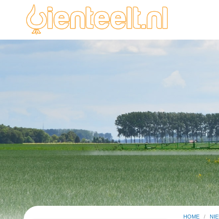
HOME
/
NI