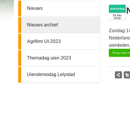
Nieuws
woensdag
19 dec
2018
Nieuws archief
Zondag 14
Nederland
Agrifirm UI-2023
uienketen,
Terug naar ov
Themadag uien 2023
Uiendemodag Lelystad