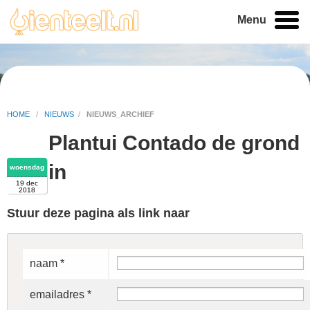
Menu
HOME
/
NIEUWS
/
NIEUWS_ARCHIEF
Plantui Contado de grond
in
woensdag
19 dec
2018
Stuur deze pagina als link naar
naam *
emailadres *