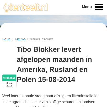
Menu
HOME
/
NIEUWS
/
NIEUWS_ARCHIEF
Tibo Blokker levert
afgelopen maanden in
Amerika, Rusland en
Polen 15-08-2014
woensdag
19 dec
2018
Veel internationale vraag naar afzuig- en filterninstallaties
In de agrarische sector zijn stoffige schuren en loodsen