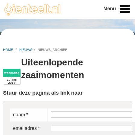
Menu
HOME
/
NIEUWS
/
NIEUWS_ARCHIEF
Uiteenlopende
zaaimomenten
woensdag
19 dec
2018
Stuur deze pagina als link naar
naam *
emailadres *