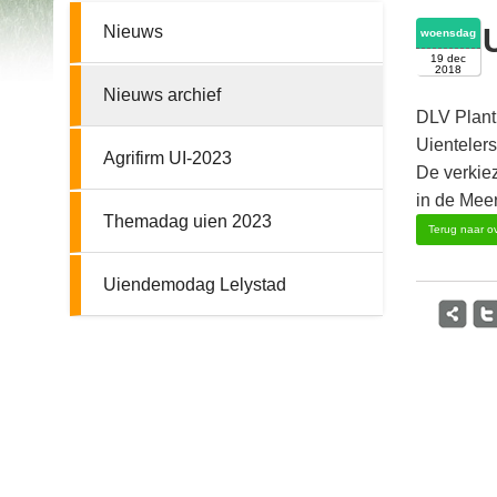
Nieuws
woensdag
19 dec
2018
Nieuws archief
DLV Plant
Uienteler
Agrifirm UI-2023
De verkie
in de Meer
Themadag uien 2023
Terug naar ov
Uiendemodag Lelystad