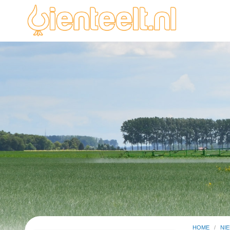
HOME
/
NI