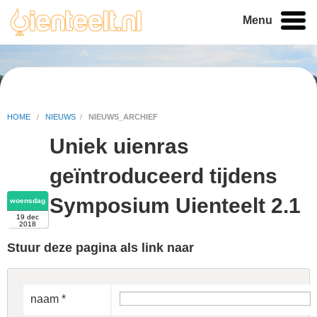
Menu
HOME
/
NIEUWS
/
NIEUWS_ARCHIEF
Uniek uienras
geïntroduceerd tijdens
Symposium Uienteelt 2.1
woensdag
19 dec
2018
Stuur deze pagina als link naar
naam *