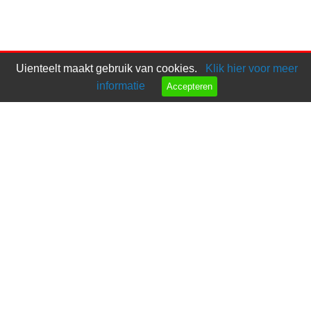
Uienteelt maakt gebruik van cookies.
Klik hier voor meer
informatie
Accepteren
Bel ons
Mail ons
Copyright © 2026 |
Endless CMS
Versie 4.12 |
Privacy