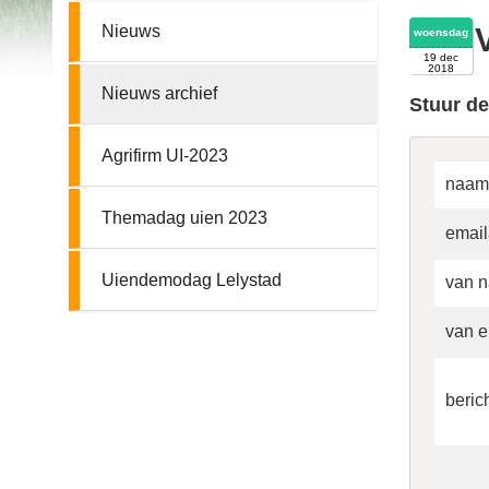
Nieuws
woensdag
19 dec
2018
Nieuws archief
Stuur de
Agrifirm UI-2023
naam
Themadag uien 2023
email
Uiendemodag Lelystad
van n
van e
beric