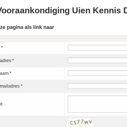
Vooraankondiging Uien Kennis 
ze pagina als link naar
 *
adres *
aam *
mailadres *
ht