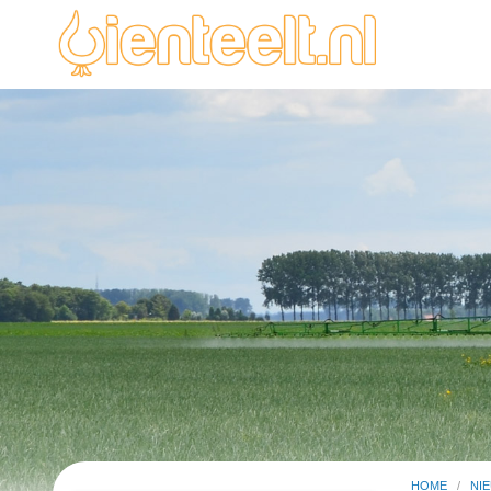
HOME
/
NI