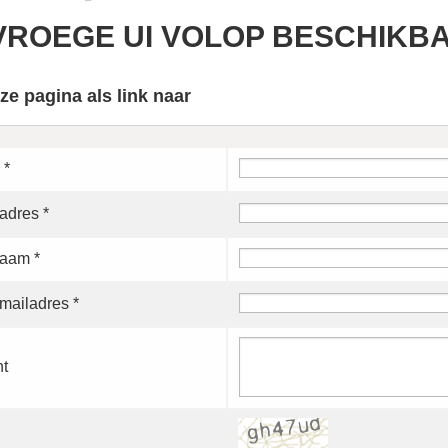
VROEGE UI VOLOP BESCHIKBAA
ze pagina als link naar
 *
adres *
aam *
mailadres *
ht