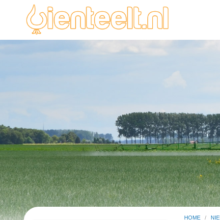
HOME
/
NI