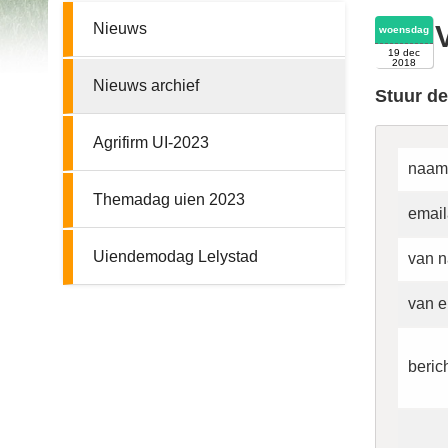
Nieuws
woensdag
19 dec
2018
Nieuws archief
Stuur de
Agrifirm UI-2023
naam
Themadag uien 2023
email
Uiendemodag Lelystad
van n
van e
beric