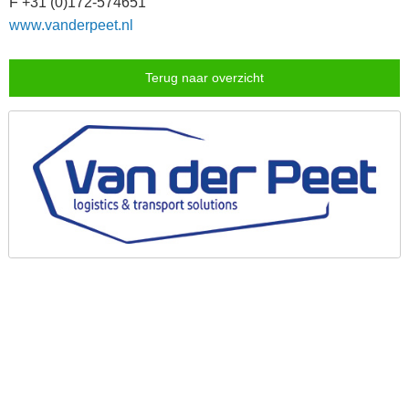
F +31 (0)172-574651
www.vanderpeet.nl
Terug naar overzicht