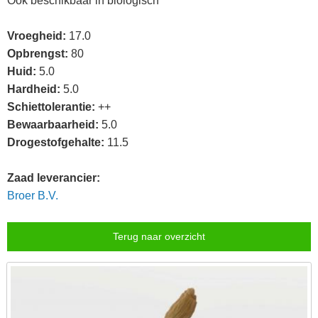
Ook beschikbaar in biologisch
Vroegheid:
17.0
Opbrengst:
80
Huid:
5.0
Hardheid:
5.0
Schiettolerantie:
++
Bewaarbaarheid:
5.0
Drogestofgehalte:
11.5
Zaad leverancier:
Broer B.V.
Terug naar overzicht