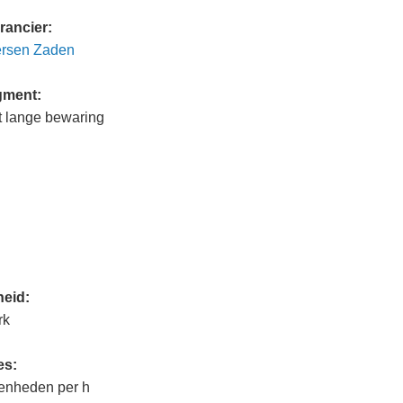
rancier:
ersen Zaden
gment:
t lange bewaring
heid:
erk
es:
 eenheden per h