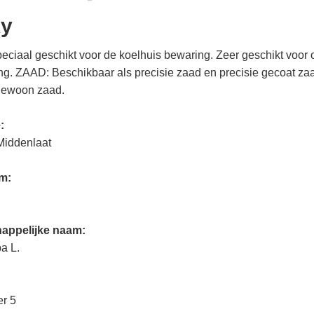
y
eciaal geschikt voor de koelhuis bewaring. Zeer geschikt voor
g. ZAAD: Beschikbaar als precisie zaad en precisie gecoat za
gewoon zaad.
e:
Middenlaat
am:
appelijke naam:
pa L.
er 5