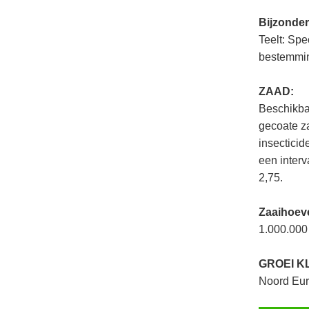
Bijzonde
Teelt: Spe
bestemmi
ZAAD:
Beschikba
gecoate z
insecticid
een interv
2,75.
Zaaihoev
1.000.000 
GROEI K
Noord Eur