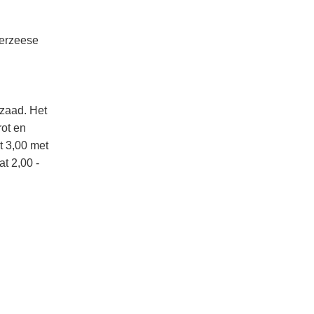
verzeese
 zaad. Het
rot en
ot 3,00 met
t 2,00 -