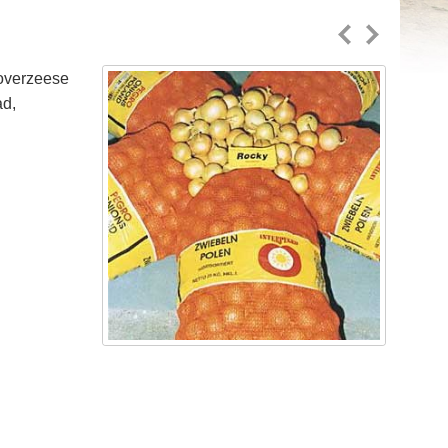
 overzeese
ad,