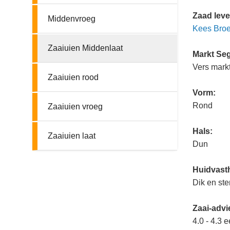
Zaad leve
Middenvroeg
Kees Bro
Zaaiuien Middenlaat
Markt Se
Vers mark
Zaaiuien rood
Vorm:
Rond
Zaaiuien vroeg
Hals:
Zaaiuien laat
Dun
Huidvast
Dik en st
Zaai-advi
4.0 - 4.3