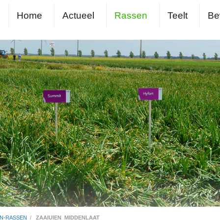
Home
Actueel
Rassen
Teelt
Be
EN-RASSEN
/
ZAAIUIEN_MIDDENLAAT