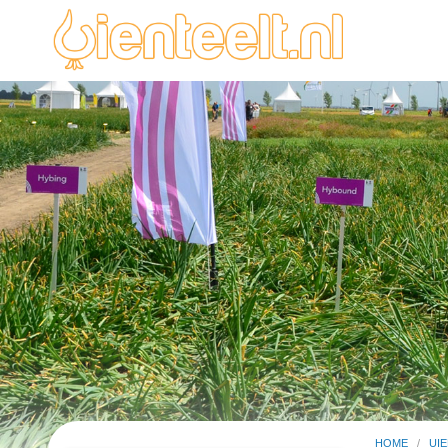
HOME
/
UI