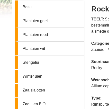
Bosui
Rock
TEELT: Sp
Plantuien geel
bestemmin
alsmede 
Plantuien rood
Categori
Plantuien wit
Zaaiuien 
Soortna
Stengelui
Rocky
Winter uien
Wetensch
Allium ce
Zaaisjalotten
Type:
Zaaiuien BIO
Rijnsburg