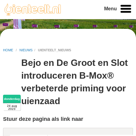
Menu
HOME
/
NIEUWS
/
UIENTEELT_NIEUWS
Bejo en De Groot en Slot
introduceren B-Mox®
verbeterde priming voor
uienzaad
donderdag
24 aug
2023
Stuur deze pagina als link naar