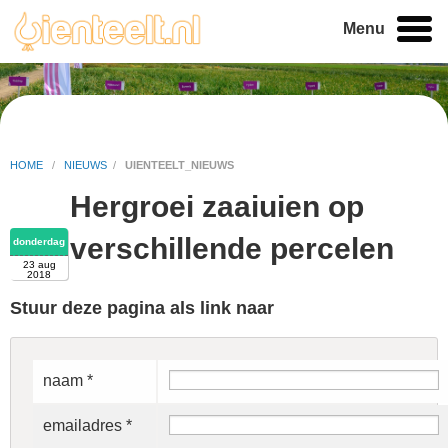
Menu
HOME
/
NIEUWS
/
UIENTEELT_NIEUWS
Hergroei zaaiuien op
verschillende percelen
donderdag
23 aug
2018
Stuur deze pagina als link naar
naam *
emailadres *