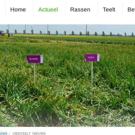
Home
Actueel
Rassen
Teelt
Be
EUWS
/
UIENTEELT_NIEUWS