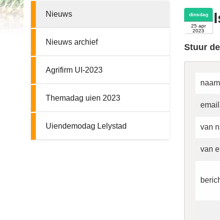
Nieuws
dinsdag
25 apr
2023
Nieuws archief
Stuur de
Agrifirm UI-2023
naam
Themadag uien 2023
email
Uiendemodag Lelystad
van n
van e
beric