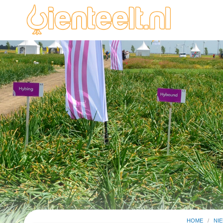
HOME
/
NI