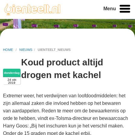
Menu
HOME
/
NIEUWS
/
UIENTEELT_NIEUWS
Koud product altijd
drogen met kachel
donderdag
24 okt
2019
Extremer weer, het verdwijnen van loofdoodmiddelen: het
zijn allemaal zaken die invloed hebben op het bewaren
van aardappelen. Reden te meer om de bewaarkennis op
orde te hebben, vindt ex-Tolsma-directeur en bewaarcoach
Harry Goos: „Bij het inschuren kun je het verschil maken.
Onder de 15 graden moet de kachel erbij.