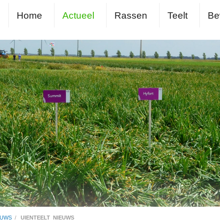
Home
Actueel
Rassen
Teelt
Be
EUWS
/
UIENTEELT_NIEUWS