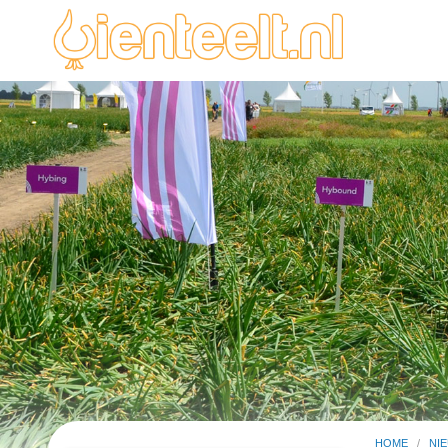
HOME
/
NI