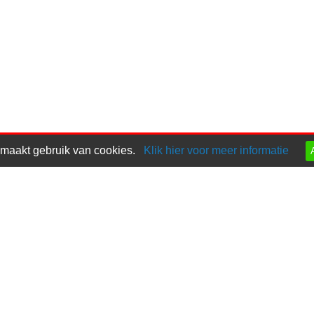
 maakt gebruik van cookies.
Klik hier voor meer informatie
n
Teelt
Bewaring
C
n
Advies BIO
Technieken
en
Ziekten
Proeven
uien
Onkruidbestrijding
Links bewaring
vroeg
Kwaliteit
n
BIO Plantuien