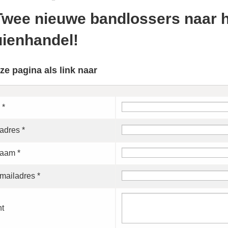
Twee nieuwe bandlossers naar 
uienhandel!
ze pagina als link naar
 *
adres *
aam *
mailadres *
ht