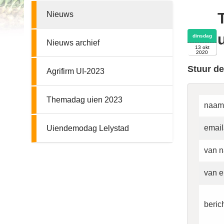
Nieuws
dinsdag
Nieuws archief
13 okt
2020
Stuur de
Agrifirm UI-2023
Themadag uien 2023
naam
email
Uiendemodag Lelystad
van n
van e
beric