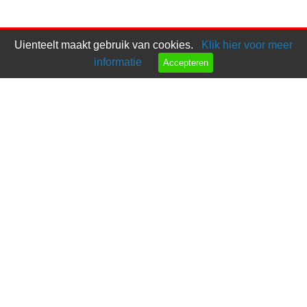
Uienteelt maakt gebruik van cookies.
Klik hier voor meer
informatie
Accepteren
Bel ons
Mail ons
Copyright © 2026 |
Endless CMS
Versie 4.12 |
Privacy