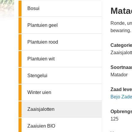
Bosui
Mata
Ronde, uni
Plantuien geel
bewaring.
Plantuien rood
Categori
Zaaisjalo
Plantuien wit
Soortna
Matador
Stengelui
Zaad leve
Winter uien
Bejo Zade
Zaaisjalotten
Opbrengs
125
Zaaiuien BIO